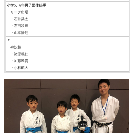
小学5、6年男子団体組手
リーグ出場
・石井栞太
・石田和輝
・山本陽翔
〃
4戦2勝
・諸原義仁
・加藤雅貴
・小林航大