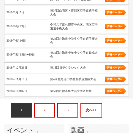
第37回白石区・厚別区空手道選手権
2019年月15日
大会
令和元年度札幌市中央区、南区空手
2019年6月23日
道選手権大会
第24回北海道中学生空手道選手権大
2019年6月16日
会
第39回北海道少年少女空手道錬成大
2019年5月18日〜19日
会
2018年12月23日
第15回 JKPクラシック大会
2018年11月18日
第4回北海道小学生空手道選抜大会
2018年10月07日
第59回札幌市民大会空手道競技
1
2
3
次へ>>
イベント．
動画．