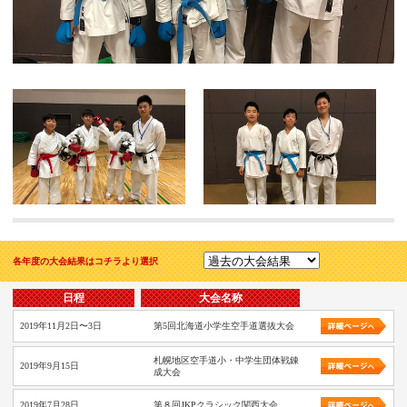
各年度の大会結果はコチラより選択
日程
大会名称
2019年11月2日〜3日
第5回北海道小学生空手道選抜大会
札幌地区空手道小・中学生団体戦錬
2019年9月15日
成大会
2019年7月28日
第８回JKPクラシック関西大会