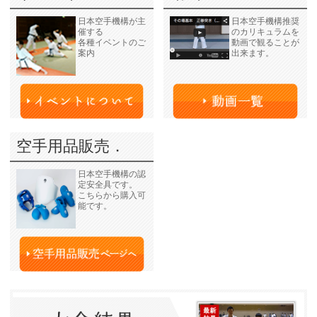
日本空手機構が主
日本空手機構推奨
催する
のカリキュラムを
各種イベントのご
動画で観ることが
案内
出来ます。
空手用品販売．
日本空手機構の認
定安全具です。
こちらから購入可
能です。