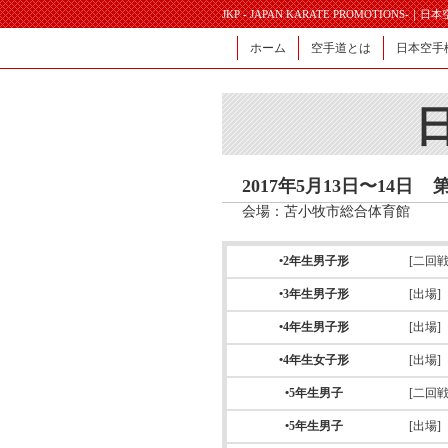
JKP - JAPAN KARATE PROMOTIONS-｜
ホーム
空手道とは
日本空手
2017年5月13日〜14日
会場：苫小牧市総合体育館
•2年生男子形
[二回戦
•3年生男子形
[出場]
•4年生男子形
[出場]
•4年生女子形
[出場]
•5年生男子
[二回戦
•5年生男子
[出場]