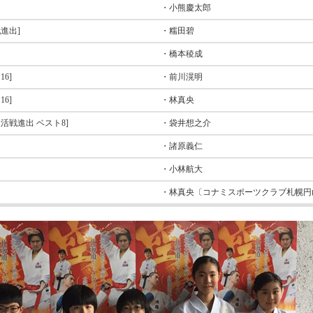
・小熊慶太郎
進出]
・糯田碧
・橋本稜成
16]
・前川滉明
16]
・林真央
復活戦進出 ベスト8]
・袋井想之介
・諸原義仁
・小林航大
・林真央
〔コナミスポーツクラブ札幌円