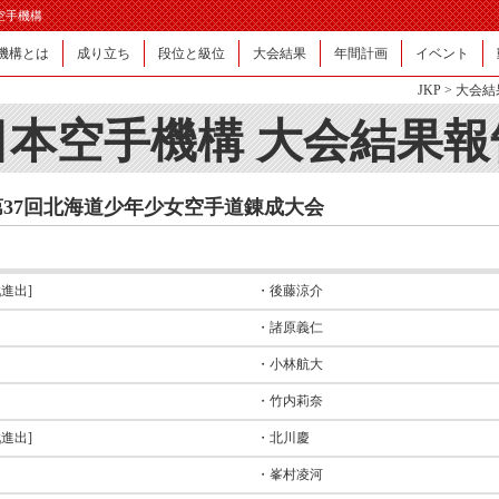
日本空手機構
機構とは
成り立ち
段位と級位
大会結果
年間計画
イベント
JKP
>
大会結
日本空手機構 大会結果報
第37回北海道少年少女空手道錬成大会
進出]
・後藤涼介
・諸原義仁
・小林航大
・竹内莉奈
進出]
・北川慶
・峯村凌河