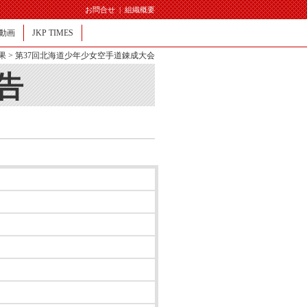
お問合せ
|
組織概要
動画
JKP TIMES
果
> 第37回北海道少年少女空手道錬成大会
告