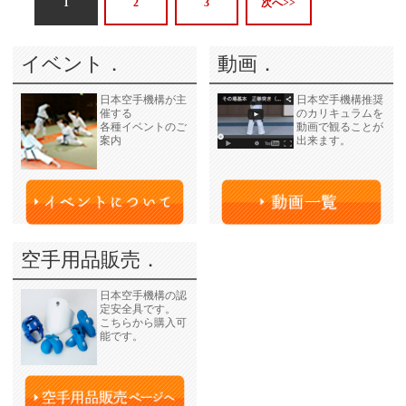
1
2
3
次へ>>
イベント．
動画．
日本空手機構が主
日本空手機構推奨
催する
のカリキュラムを
各種イベントのご
動画で観ることが
案内
出来ます。
空手用品販売．
日本空手機構の認
定安全具です。
こちらから購入可
能です。