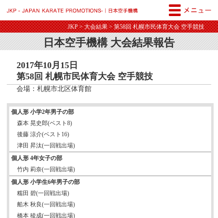
JKP - JAPAN KARATE PROM
JKP
>
大会結果
> 第58回 札幌市民体育大会 空手競技
日本空手機構 大会結果報告
2017年10月15日
第58回 札幌市民体育大会 空手競技
会場：札幌市北区体育館
個人形 小学2年男子の部
森本 晃史郎(ベスト8)
後藤 涼介(ベスト16)
津田 昇汰(一回戦出場)
個人形 4年女子の部
竹内 莉奈(一回戦出場)
個人形 小学生6年男子の部
糯田 碧(一回戦出場)
船木 秋良(一回戦出場)
橋本 稜成(一回戦出場)