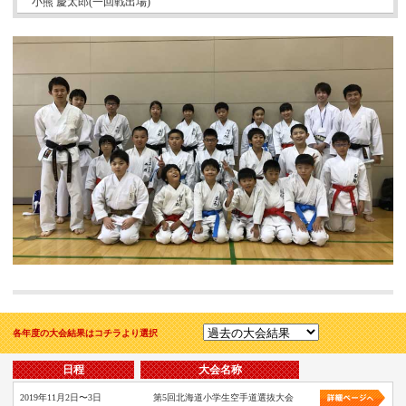
小熊 慶太郎(一回戦出場)
各年度の大会結果はコチラより選択
日程
大会名称
2019年11月2日〜3日
第5回北海道小学生空手道選抜大会