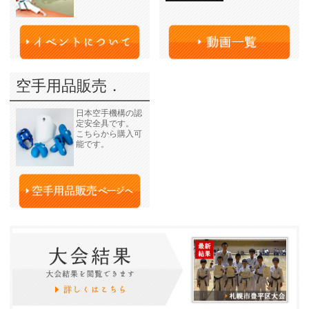
空手用品販売．
日本空手機構の認
定安全具です。
こちらから購入可
能です。