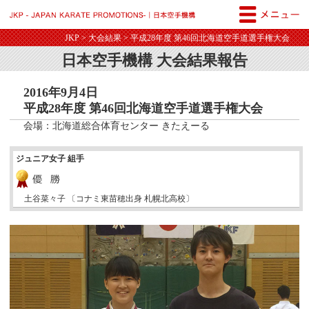
JKP - JAPAN KARATE PROM
JKP
>
大会結果
> 平成28年度 第46回北海道空手道選手権大会
日本空手機構 大会結果報告
2016年9月4日
平成28年度 第46回北海道空手道選手権大会
会場：北海道総合体育センター きたえーる
ジュニア女子 組手
土谷菜々子 〔コナミ東苗穂出身 札幌北高校〕