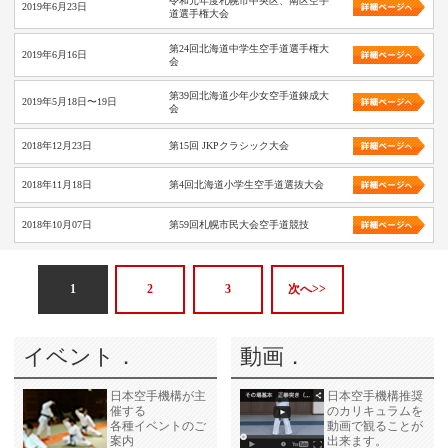
令和元年度札幌市中央区、南区空手
2019年6月23日
道選手権大会
第24回北海道中学生空手道選手権大
2019年6月16日
会
第39回北海道少年少女空手道錬成大
2019年5月18日〜19日
会
2018年12月23日
第15回 JKPクラシック大会
2018年11月18日
第4回北海道小学生空手道選抜大会
2018年10月07日
第59回札幌市民大会空手道競技
1
2
3
次へ>>
イベント．
動画．
日本空手機構が主
日本空手機構推奨
催する
のカリキュラムを
各種イベントのご
動画で観ることが
案内
出来ます。