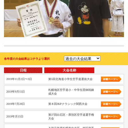
各年度の大会結果はコチラより選択
日程
大会名称
2019年11月2日〜3日
第5回北海道小学生空手道選抜大会
札幌地区空手道小・中学生団体戦錬
2019年9月15日
成大会
2019年7月28日
第８回JKPクラシック関西大会
第37回白石区・厚別区空手道選手権
2019年月15日
大会