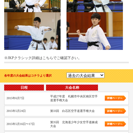
※JKPクラシック詳細はこちらでご確認下さい。
各年度の大会結果はコチラより選択
日程
大会名称
平成27年度 札幌市中央区南区空手
2015年6月7日
道選手権大会
2015年5月24日
第33回 白石区空手道選手権大会
第35回 北海道少年少女空手道錬成
2015年5月16日〜17日
大会