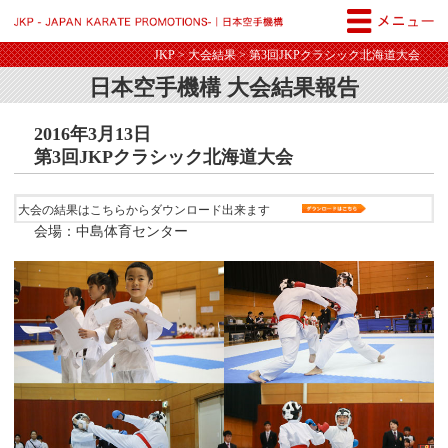
JKP - JAPAN KARATE PROM
JKP
>
大会結果
> 第3回JKPクラシック北海道大会
日本空手機構 大会結果報告
2016年3月13日
第3回JKPクラシック北海道大会
大会の結果はこちらからダウンロード出来ます
会場：中島体育センター