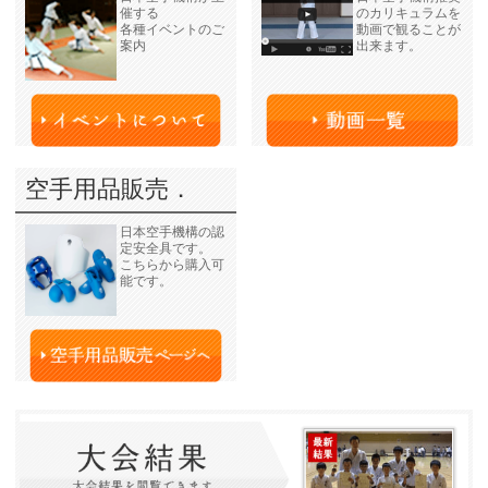
催する
のカリキュラムを
各種イベントのご
動画で観ることが
案内
出来ます。
空手用品販売．
日本空手機構の認
定安全具です。
こちらから購入可
能です。