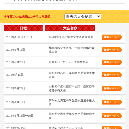
各年度の大会結果はコチラより選択
日程
大会名称
2019年11月2日〜3日
第5回北海道小学生空手道選抜大会
札幌地区空手道小・中学生団体戦錬
2019年9月15日
成大会
2019年7月28日
第８回JKPクラシック関西大会
第37回白石区・厚別区空手道選手権
2019年月15日
大会
令和元年度札幌市中央区、南区空手
2019年6月23日
道選手権大会
第24回北海道中学生空手道選手権大
2019年6月16日
会
第39回北海道少年少女空手道錬成大
2019年5月18日〜19日
会
2018年12月23日
第15回 JKPクラシック大会