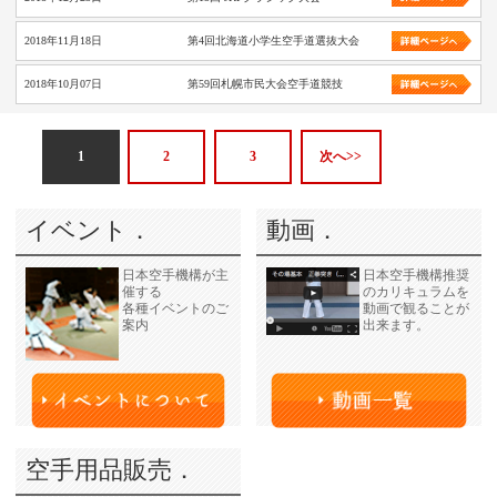
2018年11月18日
第4回北海道小学生空手道選抜大会
2018年10月07日
第59回札幌市民大会空手道競技
1
2
3
次へ>>
イベント．
動画．
日本空手機構が主
日本空手機構推奨
催する
のカリキュラムを
各種イベントのご
動画で観ることが
案内
出来ます。
空手用品販売．