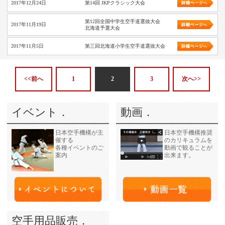
2017年12月24日
第14回 JKPクラシック大会
第12回全国中学生空手道選抜大会
2017年11月19日
北海道予選大会
2017年11月5日
第三回北海道小学生空手道選抜大会
<<前へ
1
2
3
次へ>>
イベント．
動画．
日本空手機構が主
日本空手機構推奨
催する
のカリキュラムを
各種イベントのご
動画で観ることが
案内
出来ます。
空手用品販売．