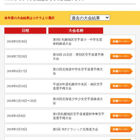
各年度の大会結果はコチラより選択
日程
大会名称
第9回 札幌地区空手道小・中学生団
2018年9月30日
体戦錬成大会
第36回 白石区・厚別区空手道選手権
2018年7月29日
大会
第23回北海道中学生空手道選手権大
2018年6月17日
会
平成30年度札幌市中央区・南区空手
2018年6月10日
道選手権大会
第28回北海道少年少女空手道錬成大
2018年5月19日〜20日
会
第1回札幌地区空手道連盟杯争奪空手
2018年4月8日
道選手権大会
2018年3月18日
第5回 JKPクラシック北海道大会