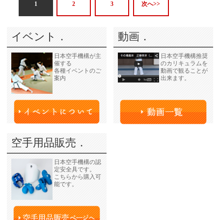
1
2
3
次へ>>
イベント．
動画．
日本空手機構が主
日本空手機構推奨
催する
のカリキュラムを
各種イベントのご
動画で観ることが
案内
出来ます。
空手用品販売．
日本空手機構の認
定安全具です。
こちらから購入可
能です。