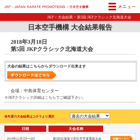
JKP - JAPAN KARATE PROM
JKP
>
大会結果
> 第5回 JKPクラシック北海道大会
日本空手機構 大会結果報告
2018年3月18日
第5回 JKPクラシック北海道大会
大会の結果はこちらからダウンロード出来ます
会場：中島体育センター
※JKPクラシック詳細はこちらでご確認下さい。
各年度の大会結果はコチラより選択
日程
大会名称
2019年11月2日〜3日
第5回北海道小学生空手道選抜大会